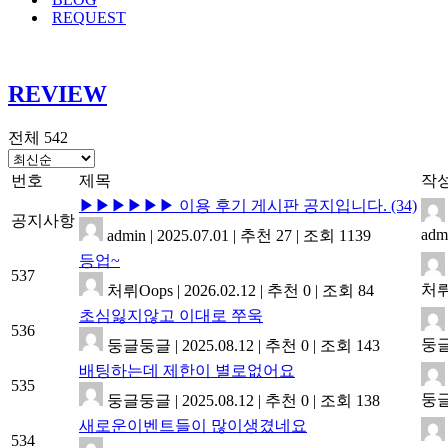
REQUEST
REVIEW
전체 542
번호
제목
작
▶▶▶▶▶▶ 이용 후기 게시판 공지입니다.
(34)
공지사항
adm
admin
|
2025.07.01
|
추천 27
|
조회 1139
등업~
537
처뤼
처뤼Oops
|
2026.02.12
|
추천 0
|
조회 84
초심잃지않고 이대로 쭈욱
536
둥
둥글둥글
|
2025.08.12
|
추천 0
|
조회 143
배팅하는데 제한이 별로없어요
535
둥
둥글둥글
|
2025.08.12
|
추천 0
|
조회 138
새로운이벤트들이 많이생겼네요
534