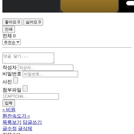
좋아요
0
싫어요
0
인쇄
전체
0
작성자
비밀번호
사진
첨부파일
«
비원
환전속도가
»
목록보기
답글쓰기
글수정
글삭제