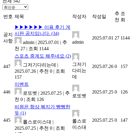
전체 542
추
조
번호
제목
작성자
작성일
천
회
▶▶▶▶▶▶ 이용 후기 게
시판 공지입니다.
(34)
공지
2025.07.01
27
1144
사항
admin
admin
|
2025.07.01
|
추
천 27
|
조회 1144
스포츠 중계도 해주네요
(2)
그저기
그저기다리는데
|
447
2025.07.26
0
157
다리는
2025.07.26
|
추천 0
|
조회
데
157
이벤트
446
2025.07.25
0
126
로또벳
|
2025.07.25
|
추
로또벳
천 0
|
조회 126
비원은 항상 복지가 빵빵한
듯
(1)
445
2025.07.25
0
147
롤스로
롤스로이스대
|
이스대
2025.07.25
|
추천 0
|
조회