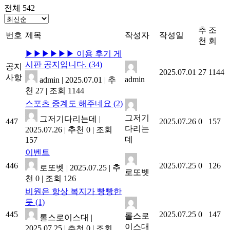
전체 542
추
조
번호
제목
작성자
작성일
천
회
▶▶▶▶▶▶ 이용 후기 게
시판 공지입니다.
(34)
공지
2025.07.01
27
1144
사항
admin
admin
|
2025.07.01
|
추
천 27
|
조회 1144
스포츠 중계도 해주네요
(2)
그저기
그저기다리는데
|
447
2025.07.26
0
157
다리는
2025.07.26
|
추천 0
|
조회
데
157
이벤트
446
2025.07.25
0
126
로또벳
|
2025.07.25
|
추
로또벳
천 0
|
조회 126
비원은 항상 복지가 빵빵한
듯
(1)
445
2025.07.25
0
147
롤스로
롤스로이스대
|
이스대
2025.07.25
|
추천 0
|
조회