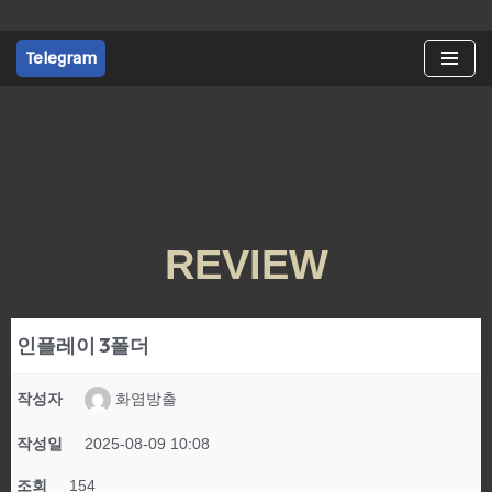
Telegram
콘
텐
츠
로
건
너
뛰
기
REVIEW
인플레이 3폴더
작성자
화염방출
작성일
2025-08-09 10:08
조회
154