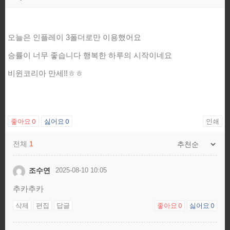
오늘은 인플레이 3폴더로만 이용했어요
승률이 너무 좋습니다 행복한 하루의 시작이네요
비윈코리아 만세!!ㅎㅎ
좋아요
0
싫어요
0
인쇄
전체
1
조수연
2025-08-10 10:05
추카추카
삭제
편집
답글
좋아요
싫어요
0
0