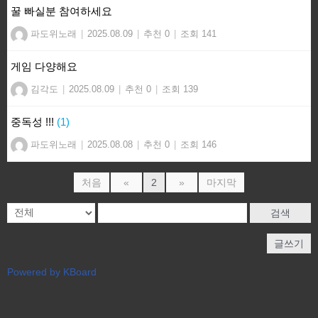
꿀 빠실분 참여하세요
파도위노래
|
2025.08.09
|
추천 0
|
조회 141
게임 다양해요
김각도
|
2025.08.09
|
추천 0
|
조회 139
중독성 !!!
(1)
파도위노래
|
2025.08.08
|
추천 0
|
조회 146
처음
«
2
»
마지막
검색
글쓰기
Powered by KBoard