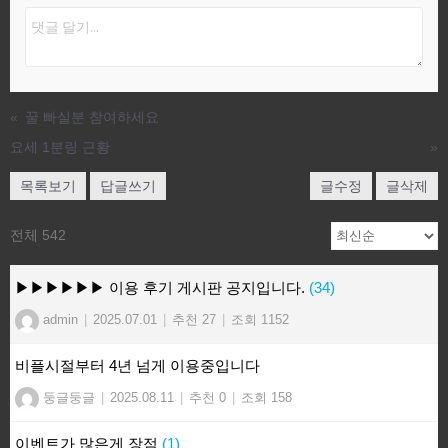
«
꿀 빠실분 참여하세요
요세 1분링 근황
»
목록보기
답글쓰기
글수정
글삭제
전체 542
▶▶▶▶▶▶ 이용 후기 게시판 공지입니다.
(34)
admin
|
2025.07.01
|
추천 27
|
조회 1152
비플시절부터 4년 넘게 이용중입니다
둥글둥글
|
2025.08.11
|
추천 0
|
조회 158
이벤트가 많은게 장점
(1)