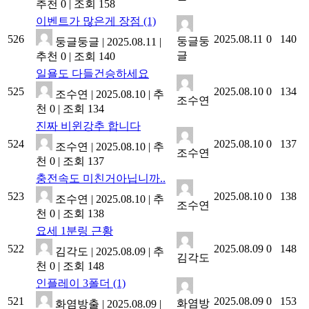
추천 0
|
조회 158
이벤트가 많은게 장점
(1)
526
2025.08.11
0
140
둥글둥
둥글둥글
|
2025.08.11
|
글
추천 0
|
조회 140
일욜도 다들건승하세요
525
2025.08.10
0
134
조수연
|
2025.08.10
|
추
조수연
천 0
|
조회 134
진짜 비윈강추 합니다
524
2025.08.10
0
137
조수연
|
2025.08.10
|
추
조수연
천 0
|
조회 137
충전속도 미친거아닙니까..
523
2025.08.10
0
138
조수연
|
2025.08.10
|
추
조수연
천 0
|
조회 138
요세 1분링 근황
522
2025.08.09
0
148
김각도
|
2025.08.09
|
추
김각도
천 0
|
조회 148
인플레이 3폴더
(1)
521
2025.08.09
0
153
화염방
화염방출
|
2025.08.09
|