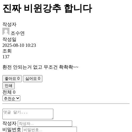
진짜 비윈강추 합니다
작성자
조수연
작성일
2025-08-10 10:23
조회
137
환전 안되는거 없고 무조건 촥촥촥~~
좋아요
0
싫어요
0
인쇄
전체
0
작성자
비밀번호