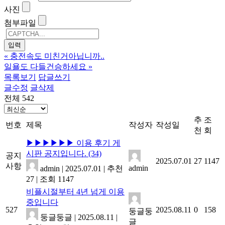
사진
첨부파일
«
충전속도 미친거아닙니까..
일욜도 다들건승하세요
»
목록보기
답글쓰기
글수정
글삭제
전체 542
추
조
번호
제목
작성자
작성일
천
회
▶▶▶▶▶▶ 이용 후기 게
시판 공지입니다.
(34)
공지
2025.07.01
27
1147
사항
admin
admin
|
2025.07.01
|
추천
27
|
조회 1147
비플시절부터 4년 넘게 이용
중입니다
527
2025.08.11
0
158
둥글둥
둥글둥글
|
2025.08.11
|
글