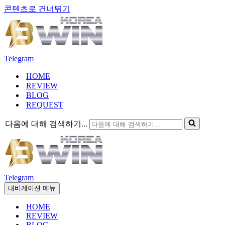
콘텐츠로 건너뛰기
Telegram
HOME
REVIEW
BLOG
REQUEST
다음에 대해 검색하기...
Telegram
내비게이션 메뉴
HOME
REVIEW
BLOG