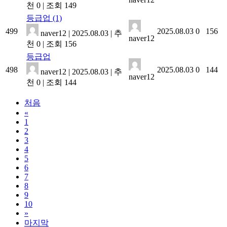
천 0
|
조회 149
등급업
(1)
499
2025.08.03
0
156
naver12
|
2025.08.03
|
추
naver12
천 0
|
조회 156
등급업
498
2025.08.03
0
144
naver12
|
2025.08.03
|
추
naver12
천 0
|
조회 144
처음
«
1
2
3
4
5
6
7
8
9
10
»
마지막