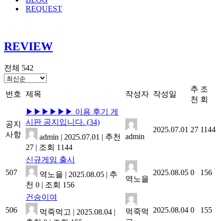
REQUEST
REVIEW
전체 542
추
조
번호
제목
작성자
작성일
천
회
▶▶▶▶▶▶ 이용 후기 게
시판 공지입니다.
(34)
공지
2025.07.01
27
1144
사항
admin
admin
|
2025.07.01
|
추천
27
|
조회 1144
신규게임 출시
507
2025.08.05
0
156
역노을
|
2025.08.05
|
추
역노을
천 0
|
조회 156
건승이여
506
2025.08.04
0
155
먹죽먹
먹죽먹고
|
2025.08.04
|