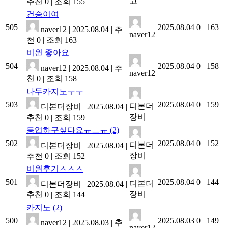
고
추천 0
|
조회 155
건승이여
505
2025.08.04
0
163
naver12
|
2025.08.04
|
추
naver12
천 0
|
조회 163
비윈 좋아요
504
2025.08.04
0
158
naver12
|
2025.08.04
|
추
naver12
천 0
|
조회 158
나두카지노ㅜㅜ
503
2025.08.04
0
159
디본더
디본더장비
|
2025.08.04
|
장비
추천 0
|
조회 159
등업하구싶다요ㅠㅡㅠ
(2)
502
2025.08.04
0
152
디본더
디본더장비
|
2025.08.04
|
장비
추천 0
|
조회 152
비원후기ㅅㅅㅅ
501
2025.08.04
0
144
디본더
디본더장비
|
2025.08.04
|
장비
추천 0
|
조회 144
카지노
(2)
500
2025.08.03
0
149
naver12
|
2025.08.03
|
추
naver12