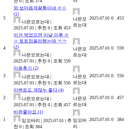
야
천 0
|
조회 374
와 보마옵개꿀통이네 ㄹㅇ
(1)
5
2025.07.01
0
453
나믄모
나믄모르는대
|
르는대
2025.07.01
|
추천 0
|
조회 453
이거 먹었으면 이날 이후 ㄹ
ㅇ 토토접을라했는데 ㅋㅋ
(2)
4
2025.07.01
0
559
나믄모
나믄모르는대
|
르는대
2025.07.01
|
추천 0
|
조회 559
이용후기
(2)
3
2025.07.01
0
556
나믄모
나믄모르는대
|
르는대
2025.07.01
|
추천 0
|
조회 556
이벤트도 개많누 좋다
(4)
2
2025.07.01
0
457
나믄모
나믄모르는대
|
르는대
2025.07.01
|
추천 0
|
조회 457
비윈좋아요
(1)
1
2025.07.01
0
384
잉꼬바
잉꼬바리
|
2025.07.01
|
추
리
천 0
|
조회 384