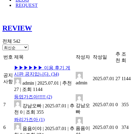
REQUEST
REVIEW
전체 542
추
조
번호
제목
작성자
작성일
천
회
▶▶▶▶▶▶ 이용 후기 게
시판 공지입니다.
(34)
공지
2025.07.01
27
1144
사항
admin
admin
|
2025.07.01
|
추천
27
|
조회 1144
등업가즈아!!!!!
(2)
7
2025.07.01
0
355
강남오
강남오빠
|
2025.07.01
|
추
빠
천 0
|
조회 355
쏴리가즈아
(1)
6
2025.07.01
0
374
욤욤이
욤욤이야
|
2025.07.01
|
추