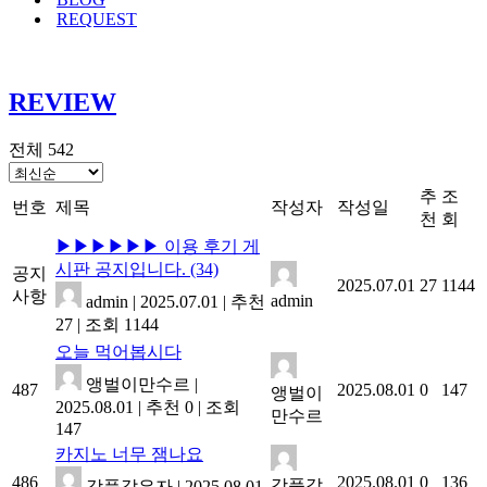
REQUEST
REVIEW
전체 542
추
조
번호
제목
작성자
작성일
천
회
▶▶▶▶▶▶ 이용 후기 게
시판 공지입니다.
(34)
공지
2025.07.01
27
1144
사항
admin
admin
|
2025.07.01
|
추천
27
|
조회 1144
오늘 먹어봅시다
앵벌이만수르
|
487
2025.08.01
0
147
앵벌이
2025.08.01
|
추천 0
|
조회
만수르
147
카지노 너무 잼나요
486
2025.08.01
0
136
강풍같
강풍같은자
|
2025.08.01