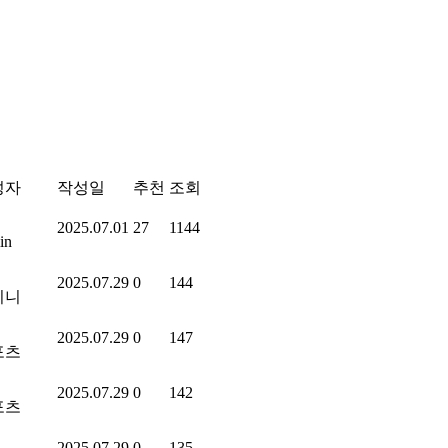
성자
작성일
추천
조회
2025.07.01
27
1144
in
2025.07.29
0
144
미니
2025.07.29
0
147
포츠
2025.07.29
0
142
포츠
2025.07.29
0
135