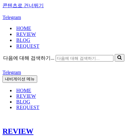
콘텐츠로 건너뛰기
Telegram
HOME
REVIEW
BLOG
REQUEST
다음에 대해 검색하기...
Telegram
내비게이션 메뉴
HOME
REVIEW
BLOG
REQUEST
REVIEW