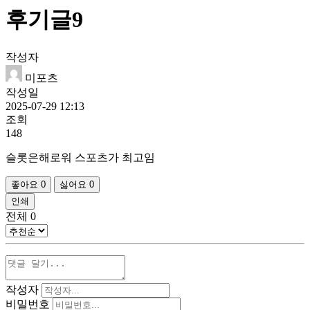
후기글9
작성자
미포츠
작성일
2025-07-29 12:13
조회
148
슬롯은해로워 스포츠가 최고임
좋아요
0
싫어요
0
인쇄
전체
0
작성자
비밀번호