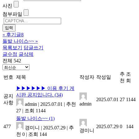
사진
첨부파일
«
후기글8
돌발 나이스~~
»
목록보기
답글쓰기
글수정
글삭제
전체 542
추
조
번호
제목
작성자
작성일
천
회
▶▶▶▶▶▶ 이용 후기 게
시판 공지입니다.
(34)
공지
2025.07.01
27
1144
사항
admin
admin
|
2025.07.01
|
추천
27
|
조회 1144
돌발 나이스~~
(1)
477
2025.07.29
0
144
경미니
|
2025.07.29
|
추
경미니
천 0
|
조회 144