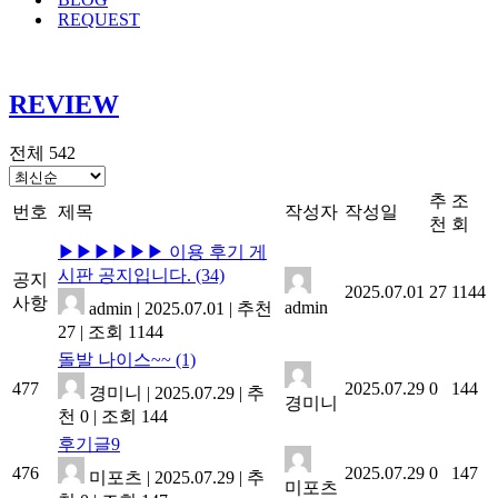
REQUEST
REVIEW
전체 542
추
조
번호
제목
작성자
작성일
천
회
▶▶▶▶▶▶ 이용 후기 게
시판 공지입니다.
(34)
공지
2025.07.01
27
1144
사항
admin
admin
|
2025.07.01
|
추천
27
|
조회 1144
돌발 나이스~~
(1)
477
2025.07.29
0
144
경미니
|
2025.07.29
|
추
경미니
천 0
|
조회 144
후기글9
476
2025.07.29
0
147
미포츠
|
2025.07.29
|
추
미포츠