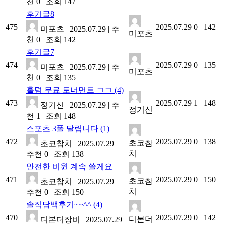
천 0
|
조회 147
후기글8
475
2025.07.29
0
142
미포츠
|
2025.07.29
|
추
미포츠
천 0
|
조회 142
후기글7
474
2025.07.29
0
135
미포츠
|
2025.07.29
|
추
미포츠
천 0
|
조회 135
홀덤 무료 토너먼트 ㄱㄱ
(4)
473
2025.07.29
1
148
정기신
|
2025.07.29
|
추
정기신
천 1
|
조회 148
스포츠 3폴 달립니다
(1)
472
2025.07.29
0
138
초코참
초코참치
|
2025.07.29
|
치
추천 0
|
조회 138
안전한 비윈 계속 쓸게요
471
2025.07.29
0
150
초코참
초코참치
|
2025.07.29
|
치
추천 0
|
조회 150
솔직담백후기~~^^
(4)
470
2025.07.29
0
142
디본더
디본더장비
|
2025.07.29
|