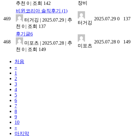
장비
추천 0
|
조회 142
비윈코리아 솔직후기
(1)
469
2025.07.29
0
137
터거깅
|
2025.07.29
|
추
터거깅
천 0
|
조회 137
후기글6
468
2025.07.28
0
149
미포츠
|
2025.07.28
|
추
미포츠
천 0
|
조회 149
처음
«
1
2
3
4
5
6
7
8
9
10
»
마지막