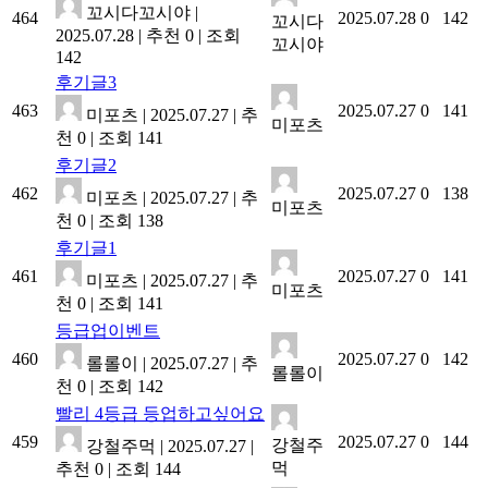
꼬시다꼬시야
|
464
2025.07.28
0
142
꼬시다
2025.07.28
|
추천 0
|
조회
꼬시야
142
후기글3
463
2025.07.27
0
141
미포츠
|
2025.07.27
|
추
미포츠
천 0
|
조회 141
후기글2
462
2025.07.27
0
138
미포츠
|
2025.07.27
|
추
미포츠
천 0
|
조회 138
후기글1
461
2025.07.27
0
141
미포츠
|
2025.07.27
|
추
미포츠
천 0
|
조회 141
등급업이벤트
460
2025.07.27
0
142
롤롤이
|
2025.07.27
|
추
롤롤이
천 0
|
조회 142
빨리 4등급 등업하고싶어요
459
2025.07.27
0
144
강철주
강철주먹
|
2025.07.27
|
먹
추천 0
|
조회 144