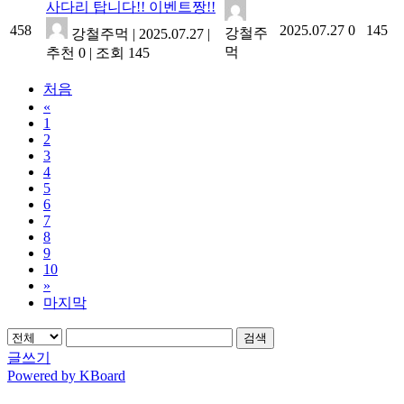
사다리 탑니다!! 이벤트짱!!
458
2025.07.27
0
145
강철주
강철주먹
|
2025.07.27
|
먹
추천 0
|
조회 145
처음
«
1
2
3
4
5
6
7
8
9
10
»
마지막
검색
글쓰기
Powered by KBoard