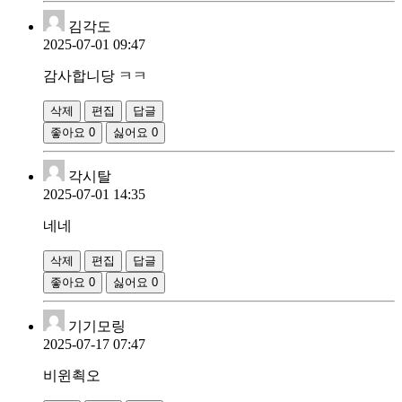
김각도
2025-07-01 09:47
감사합니당 ㅋㅋ
삭제
편집
답글
좋아요
0
싫어요
0
각시탈
2025-07-01 14:35
네네
삭제
편집
답글
좋아요
0
싫어요
0
기기모링
2025-07-17 07:47
비윈쵝오