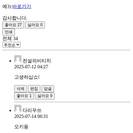
예3)
바로가기
감사합니다.
좋아요
27
싫어요
0
인쇄
전체
34
전설의비티치
2025-07-12 04:27
고생하십쇼!
삭제
편집
답글
좋아요
1
싫어요
0
다리우쓰
2025-07-14 06:31
오키용