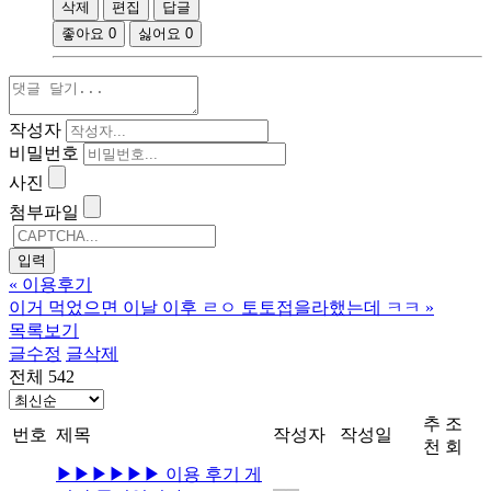
삭제
편집
답글
좋아요
0
싫어요
0
작성자
비밀번호
사진
첨부파일
«
이용후기
이거 먹었으면 이날 이후 ㄹㅇ 토토접을라했는데 ㅋㅋ
»
목록보기
글수정
글삭제
전체 542
추
조
번호
제목
작성자
작성일
천
회
▶▶▶▶▶▶ 이용 후기 게