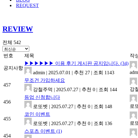
REQUEST
REVIEW
전체 542
번호
제목
작
▶▶▶▶▶▶ 이용 후기 게시판 공지입니다.
(34)
공지사항
adm
admin
|
2025.07.01
|
추천 27
|
조회 1143
무조건 가입하세요
457
강
강철주먹
|
2025.07.27
|
추천 0
|
조회 144
등업 신청합니다
456
로
로또벳
|
2025.07.27
|
추천 0
|
조회 148
코인 이벤트
455
로
로또벳
|
2025.07.27
|
추천 0
|
조회 136
스포츠 이벤트
(1)
454