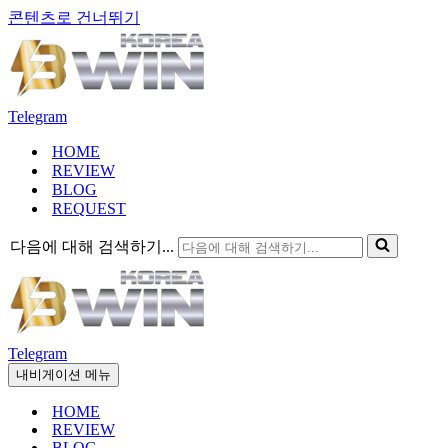
콘텐츠로 건너뛰기
Telegram
HOME
REVIEW
BLOG
REQUEST
다음에 대해 검색하기...
Telegram
내비게이션 메뉴
HOME
REVIEW
BLOG